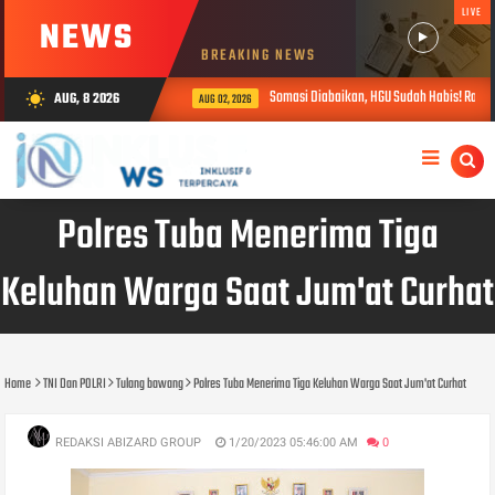
LIVE
NEWS
BREAKING NEWS
Somasi Diabaikan, HGU Sudah Habis! Ratusa
AUG, 8 2026
wb_sunny
AUG 02, 2026
Polres Tuba Menerima Tiga
Keluhan Warga Saat Jum'at Curhat
Home
TNI Dan POLRI
Tulang bawang
Polres Tuba Menerima Tiga Keluhan Warga Saat Jum'at Curhat
REDAKSI ABIZARD GROUP
1/20/2023 05:46:00 AM
0