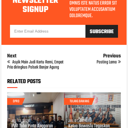
NEWSLETTER
OMNIS ISTE NATUS ERROR SIT
SIGNUP
VOLUPTATEM ACCUSANTIUM
DOLOREMQUE.
Next
Previous
Asyik Main Judi Kartu Remi, Empat
Posting Lama
Pria diringkus Polsek Banjar Agung
RELATED POSTS
DPRD
TULANG BAWANG
JUL 13, 2026
JUL 01, 2026
PWI Tuba Pinta Anggaran
Ketua Bawaslu Tegaskan