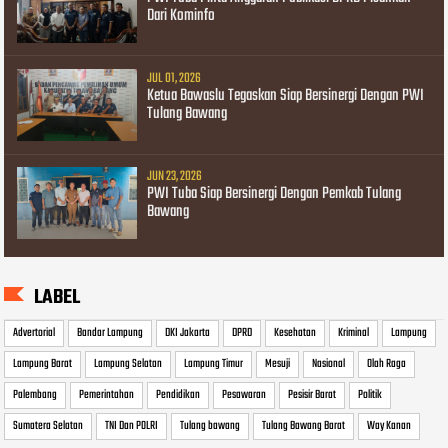
Dari Kominfo
JUL 01, 2026
Ketua Bawaslu Tegaskan Siap Bersinergi Dengan PWI
Tulang Bawang
JUN 23, 2026
PWI Tuba Siap Bersinergi Dengan Pemkab Tulang
Bawang
LABEL
Advertorial
Bandar Lampung
DKI Jakarta
DPRD
Kesehatan
Kriminal
Lampung
Lampung Barat
Lampung Selatan
Lampung Timur
Mesuji
Nasional
Olah Raga
Palembang
Pemerintahan
Pendidikan
Pesawaran
Pesisir Barat
Politik
Sumatera Selatan
TNI Dan POLRI
Tulang bawang
Tulang Bawang Barat
Way Kanan