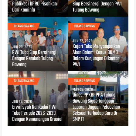
Publikasi DPRD Pisahkan
Siap Bersinergi Dengan PWI
Dari Kominfo
Tulang Bawang
TULANG BAWANG
TULANG BAWANG
JUN 22, 2026
Kejari Tuba Menyampaikan
JUN 23, 2026
PWI Tuba Siap Bersinergi
Akan Dalami Kasus BUMD
Dengan Pemkab Tulang
Dalam Kunjungan Dikantor
Bawang
PWI
TULANG BAWANG
TULANG BAWANG
MAY 27, 2026
Dinas PPKBPPPA Tulang
Bawang Sigap Tanggapi
JUN 15, 2026
Erwinsyah Nahkodai PWI
Laporan Dugaan Pelecehan
Tuba Periode 2026-2029
Seksual Terhadap Guru Di
Dengan Kemenangan Krusial
SMP IT