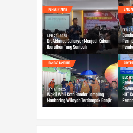
PEMERINTAHAN
BANDA
FEB 23
Bunda
APR 29, 2025
Dr. Akhmad Suharyo : Menjadi Kakam
Perin
Ibaratkan Tong Sampah
Pemko
BANDAR LAMPUNG
ADVERT
DEC 03
Pemka
Bawan
JAN 17, 2025
Wakil Wali Kota Bandar Lampung
HUT K
Monitoring Wilayah Terdampak Banjir
Perta