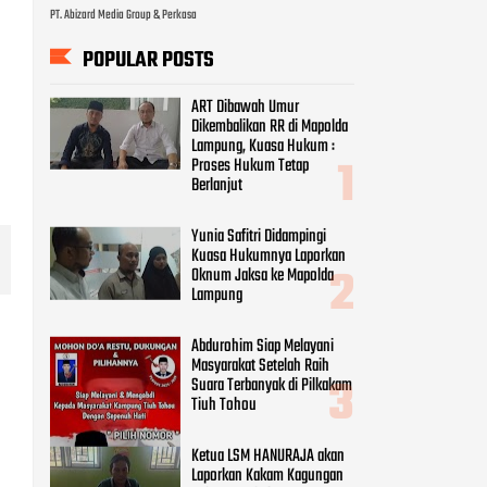
PT. Abizard Media Group & Perkasa
POPULAR POSTS
ART Dibawah Umur
Dikembalikan RR di Mapolda
Lampung, Kuasa Hukum :
Proses Hukum Tetap
Berlanjut
Yunia Safitri Didampingi
Kuasa Hukumnya Laporkan
Oknum Jaksa ke Mapolda
Lampung
Abdurohim Siap Melayani
Masyarakat Setelah Raih
Suara Terbanyak di Pilkakam
Tiuh Tohou
Ketua LSM HANURAJA akan
Laporkan Kakam Kagungan