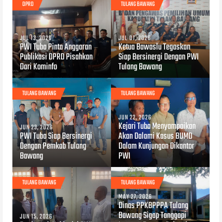
DPRD
TULANG BAWANG
JUL 13, 2026
JUL 01, 2026
PWI Tuba Pinta Anggaran
Ketua Bawaslu Tegaskan
Publikasi DPRD Pisahkan
Siap Bersinergi Dengan PWI
Dari Kominfo
Tulang Bawang
TULANG BAWANG
TULANG BAWANG
JUN 22, 2026
Kejari Tuba Menyampaikan
JUN 23, 2026
PWI Tuba Siap Bersinergi
Akan Dalami Kasus BUMD
Dengan Pemkab Tulang
Dalam Kunjungan Dikantor
Bawang
PWI
TULANG BAWANG
TULANG BAWANG
MAY 27, 2026
Dinas PPKBPPPA Tulang
Bawang Sigap Tanggapi
JUN 15, 2026