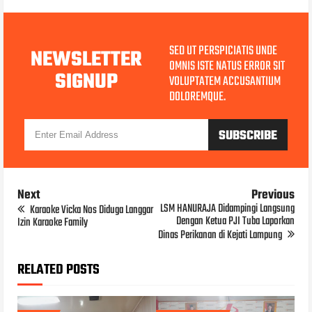
SED UT PERSPICIATIS UNDE
NEWSLETTER
OMNIS ISTE NATUS ERROR SIT
SIGNUP
VOLUPTATEM ACCUSANTIUM
DOLOREMQUE.
Next
Previous
LSM HANURAJA Didampingi Langsung
Karaoke Vicka Nos Diduga Langgar
Dengan Ketua PJI Tuba Laporkan
Izin Karaoke Family
Dinas Perikanan di Kejati Lampung
RELATED POSTS