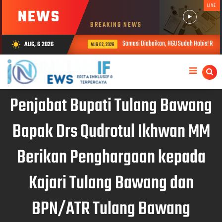
LIVE
NEWS
BREAKING NEWS
Somasi Diabaikan, HGU Sudah Habis! Ratusa
AUG, 6 2026
wb_sunny
AUG 02, 2026
Penjabat Bupati Tulang Bawang
Bapak Drs Qudrotul Ikhwan MM
Berikan Penghargaan kepada
Kajari Tulang Bawang dan
BPN/ATR Tulang Bawang