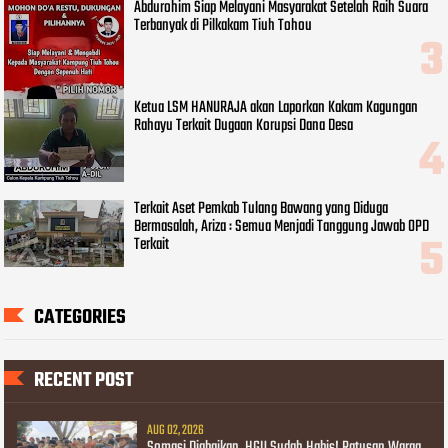
Abdurohim Siap Melayani Masyarakat Setelah Raih Suara
Terbanyak di Pilkakam Tiuh Tohou
Ketua LSM HANURAJA akan Laporkan Kakam Kagungan
Rahayu Terkait Dugaan Korupsi Dana Desa
Terkait Aset Pemkab Tulang Bawang yang Diduga
Bermasalah, Ariza : Semua Menjadi Tanggung Jawab OPD
Terkait
CATEGORIES
RECENT POST
AUG 02, 2026
Somasi Diabaikan, HGU Sudah Habis! Ratusan Warga