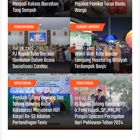
Menjadi Kakam Ibaratkan
Pejabat Pemkot Turun Bantu
Tong Sampah
Warga
PEMERINTAHAN
BANDAR LAMPUNG
FEB 06, 2025
JAN 17, 2025
PJ Bupati Tuba Berikan
Wakil Wali Kota Bandar
Sambutan Dalam Acara
Lampung Monitoring Wilayah
Sosialisasi Coretax
Terdampak Banjir
ADVERTORIAL
ADVERTORIAL
DEC 03, 2024
Pemkab Tulang Bawang Dan
DEC 03, 2024
Tulang Bawang Barat
Pj Bupati Tulang Bawang
Kolaborasi Meriahkan HUT
Ir.Ferli Yuledi.,SP.,MM.,MT
Korpri Ke-53 Adakan
Pimpin Upacara Peringatan
Pertandingan Tenis
Hari Pahlawan Tahun 2024