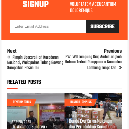
SIGNUP
VOLUPTATEM ACCUSANTIUM
DOLOREMQUE.
Next
Previous
PW IWO Lampung Siap Ambil Langkah
Pimpin Upacara Hari Kesadaran
Hukum Terkait Penggunaan Nama dan
Nasional, Wakapolres Tulang Bawang
Sampaikan Pesan Ini
Lambang Tanpa Izin
RELATED POSTS
PEMERINTAHAN
BANDAR LAMPUNG
FEB 23, 2025
Bunda Eva Kirim Makanan
APR 29, 2025
Dr. Akhmad Suharyo :
dan Perintahkan Camat Dan