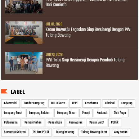
Dari Kominfo
JUL 01, 2026
Ketua Bawaslu Tegaskan Siap Bersinergi Dengan PWI
Tulang Bawang
JUN 23, 2026
PWI Tuba Siap Bersinergi Dengan Pemkab Tulang
Bawang
LABEL
Advertorial
Bandar Lampung
DKI Jakarta
DPRD
Kesehatan
Kriminal
Lampung
Lampung Barat
Lampung Selatan
Lampung Timur
Mesuji
Nasional
Olah Raga
Palembang
Pemerintahan
Pendidikan
Pesawaran
Pesisir Barat
Politik
Sumatera Selatan
TNI Dan POLRI
Tulang bawang
Tulang Bawang Barat
Way Kanan