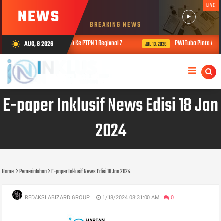
LIVE
NEWS
BREAKING NEWS
 Beri Peringatan Terakhir Ke PTPN 1 Regional 7
PWI Tuba Pinta Anggara
AUG, 8 2026
wb_sunny
JUL 13, 2026
E-paper Inklusif News Edisi 18 Jan
2024
Home
Pemerintahan
E-paper Inklusif News Edisi 18 Jan 2024
REDAKSI ABIZARD GROUP
1/18/2024 08:31:00 AM
0