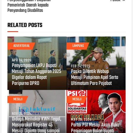
Pemerintah Daerah kepada
Penyandang Disabilitas
RELATED POSTS
ADVERTORIAL
LAMPUNG
APR 14, 2026
Penyampaian LKPJ Bupati
FEB 24, 2025
Mesuji Tahun Anggaran 2025
Paska Dilantik Wabup
Digelar dalam Rapat
Mesuji Pimpinan Apel Serta
Paripurna DPRD
Ultimatum Para Pejabat
MESUJI
MESUJI
NOV 05, 2024
Diduga Memakai KWH Ilegal,
MAY 29, 2024
Masyarakat Register 45
Partai PSI Mesuji Akan Buka
Mesuji Dipinta Uang sampai
Penjaringan Balon Bupati