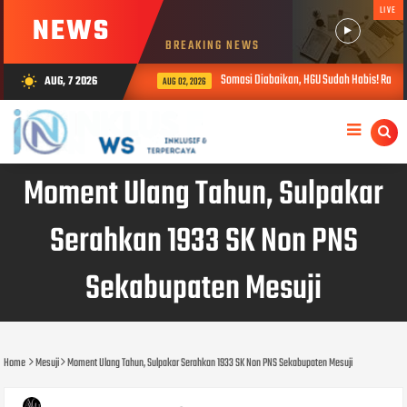
LIVE
NEWS
BREAKING NEWS
Somasi Diabaikan, HGU Sudah Habis! Ratusa
AUG, 7 2026
wb_sunny
AUG 02, 2026
Moment Ulang Tahun, Sulpakar
Serahkan 1933 SK Non PNS
Sekabupaten Mesuji
Home
Mesuji
Moment Ulang Tahun, Sulpakar Serahkan 1933 SK Non PNS Sekabupaten Mesuji