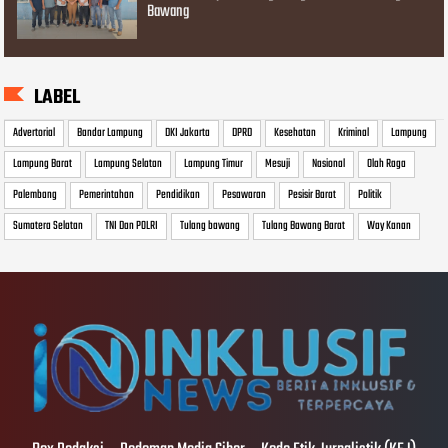
Bawang
LABEL
Advertorial
Bandar Lampung
DKI Jakarta
DPRD
Kesehatan
Kriminal
Lampung
Lampung Barat
Lampung Selatan
Lampung Timur
Mesuji
Nasional
Olah Raga
Palembang
Pemerintahan
Pendidikan
Pesawaran
Pesisir Barat
Politik
Sumatera Selatan
TNI Dan POLRI
Tulang bawang
Tulang Bawang Barat
Way Kanan