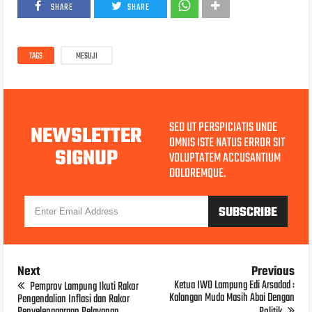
SHARE
SHARE
TAGS
MESUJI
SED UT PERSPICIATIS UNDE
NEWSLETTER
OMNIS ISTE NATUS ERROR SIT
SIGNUP
VOLUPTATEM ACCUSANTIUM
DOLOREMQUE.
Next
Previous
Ketua IWO Lampung Edi Arsadad :
Pemprov Lampung Ikuti Rakor
Kalangan Muda Masih Abai Dengan
Pengendalian Inflasi dan Rakor
Penyelenggaraan Pelayanan
Politik