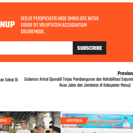
SED UT PERSPICIATIS UNDE OMNIS ISTE NATUS
GNUP
ERROR SIT VOLUPTATEM ACCUSANTIUM
DOLOREMQUE.
Previo
Gubernur Arinal Djunaidi Tinjau Pembangunan dan Rehabilitasi Sejuml
san Sehat Di
Ruas Jalan dan Jembatan di Kabupaten Mesuji
ORIAL
ADVERTORIAL