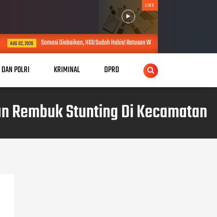
LIVE
 Diabaikan, HGU Sudah Habis! Ratusan Warga Buay Bulan Bersatu Beri Peringatan Terakhir Ke P
I DAN POLRI
KRIMINAL
DPRD
dan Rembuk Stunting Di Kecamatan