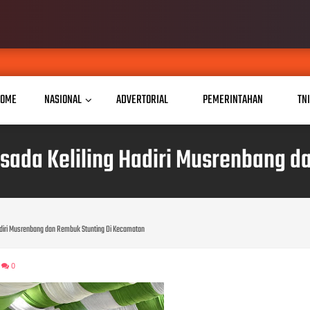
Somasi
AUG 02, 2026
OME
NASIONAL
ADVERTORIAL
PEMERINTAHAN
TN
irsada Keliling Hadiri Musrenbang 
 Hadiri Musrenbang dan Rembuk Stunting Di Kecamatan
0