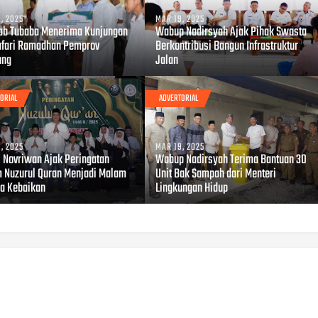
, 2025
MAR 19, 2025
b Tubaba Menerima Kunjungan
Wabup Nadirsyah Ajak Pihak Swasta
afari Ramadhan Pemprov
Berkontribusi Bangun Infrastruktur
ung
Jalan
ORIAL
ADVERTORIAL
, 2025
MAR 19, 2025
i Novriwan Ajak Peringatan
Wabup Nadirsyah Terima Bantuan 30
 Nuzurul Quran Menjadi Malam
Unit Bak Sampah dari Menteri
a Kebaikan
Lingkungan Hidup