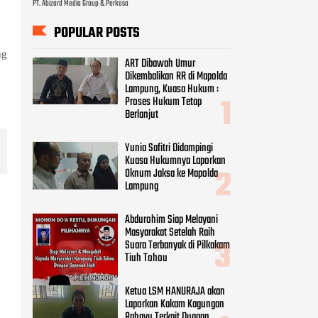
PT. Abizard Media Group & Perkasa
POPULAR POSTS
ng
ART Dibawah Umur
Dikembalikan RR di Mapolda
Lampung, Kuasa Hukum :
Proses Hukum Tetap
Berlanjut
Yunia Safitri Didampingi
Kuasa Hukumnya Laporkan
Oknum Jaksa ke Mapolda
Lampung
Abdurohim Siap Melayani
Masyarakat Setelah Raih
Suara Terbanyak di Pilkakam
Tiuh Tohou
Ketua LSM HANURAJA akan
Laporkan Kakam Kagungan
Rahayu Terkait Dugaan