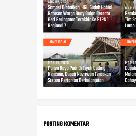
AUG 02, 2026
Somasi Diabaikan, HGU Sudah Habis!
MAR 19
Ratusan Warga Buay Bulan Bersatu
Pemka
Beri Peringatan Terakhir Ke PTPN 1
Tim S
Regional 7
Lamp
ADVERTORIAL
ADVERT
MAR 19, 2025
MAR 19
Panen Raya Padi Di Tiyuh Gading
Bupat
Kencana, Bupati Novriwan Terapkan
Malam
Sistem Pertanian Berkelanjutan
Cahay
POSTING KOMENTAR