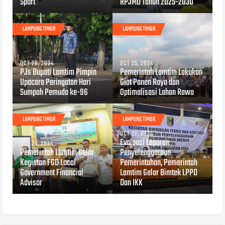
Sport
RPJMD Tahun 2025-2030
LAMPUNG TIMUR
LAMPUNG TIMUR
OCT 28, 2024
OCT 25, 2024
PJs Bupati Lamtim Pimpin
Pemerintah Lamtim Lakukan
Upacara Peringatan Hari
Giat Panen Raya dan
Sumpah Pemuda ke-96
Optimalisasi Lahan Rawa
LAMPUNG TIMUR
LAMPUNG TIMUR
OCT 22, 2024
Evaluasi Laporan
OCT 24, 2024
Pemerintah Lamtim Gelar
Penyelenggaraan
Kegiatan FGD Local
Pemerintahan, Pemerintah
Government Financial
Lamtim Gelar Bimtek LPPD
Advisor
Dan IKK