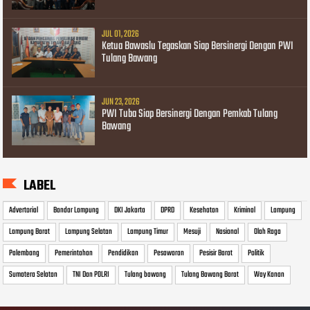
JUL 01, 2026
Ketua Bawaslu Tegaskan Siap Bersinergi Dengan PWI
Tulang Bawang
JUN 23, 2026
PWI Tuba Siap Bersinergi Dengan Pemkab Tulang
Bawang
LABEL
Advertorial
Bandar Lampung
DKI Jakarta
DPRD
Kesehatan
Kriminal
Lampung
Lampung Barat
Lampung Selatan
Lampung Timur
Mesuji
Nasional
Olah Raga
Palembang
Pemerintahan
Pendidikan
Pesawaran
Pesisir Barat
Politik
Sumatera Selatan
TNI Dan POLRI
Tulang bawang
Tulang Bawang Barat
Way Kanan