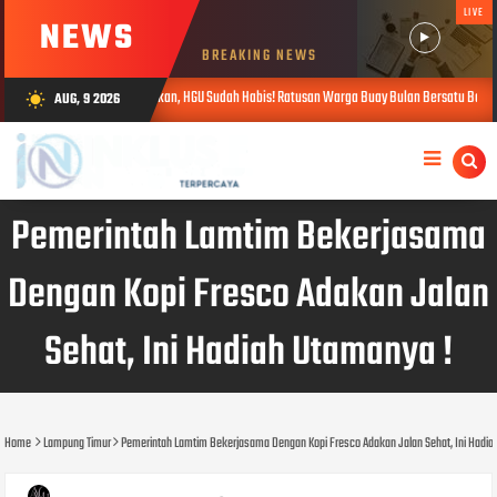
LIVE
NEWS
BREAKING NEWS
Somasi Diabaikan, HGU Sudah Habis! Ratusan Warga Buay Bulan Bersatu Beri Peringatan Terak
AUG, 9 2026
wb_sunny
Pemerintah Lamtim Bekerjasama
Dengan Kopi Fresco Adakan Jalan
Sehat, Ini Hadiah Utamanya !
Home
Lampung Timur
Pemerintah Lamtim Bekerjasama Dengan Kopi Fresco Adakan Jalan Sehat, Ini Hadia