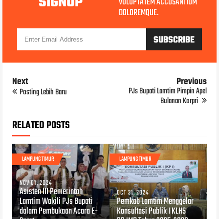
SIGNUP
VOLUPTATEM ACCUSANTIUM
DOLOREMQUE.
Next
Previous
PJs Bupati Lamtim Pimpin Apel
Posting Lebih Baru
Bulanan Korpri
RELATED POSTS
LAMPUNG TIMUR
LAMPUNG TIMUR
NOV 01, 2024
Asisten III Pemerintah
OCT 31, 2024
Lamtim Wakili PJs Bupati
Pemkab Lamtim Menggelar
dalam Pembukaan Acara E-
Konsultasi Publik I KLHS