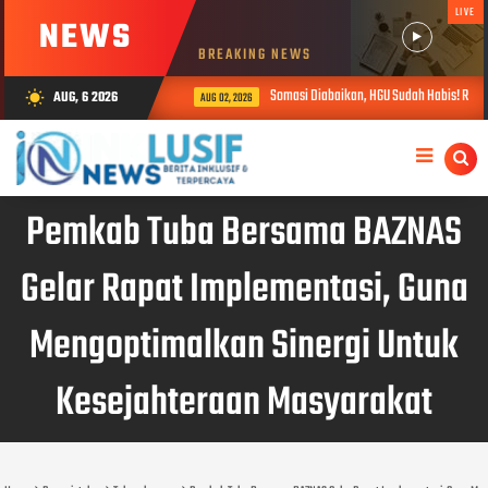
LIVE
NEWS
BREAKING NEWS
Somasi Diabaikan, HGU Sudah Habis! Ratusa
AUG, 6 2026
wb_sunny
AUG 02, 2026
Pemkab Tuba Bersama BAZNAS
Gelar Rapat Implementasi, Guna
Mengoptimalkan Sinergi Untuk
Kesejahteraan Masyarakat