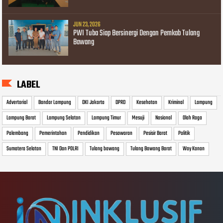
JUN 23, 2026
PWI Tuba Siap Bersinergi Dengan Pemkab Tulang
Bawang
LABEL
Advertorial
Bandar Lampung
DKI Jakarta
DPRD
Kesehatan
Kriminal
Lampung
Lampung Barat
Lampung Selatan
Lampung Timur
Mesuji
Nasional
Olah Raga
Palembang
Pemerintahan
Pendidikan
Pesawaran
Pesisir Barat
Politik
Sumatera Selatan
TNI Dan POLRI
Tulang bawang
Tulang Bawang Barat
Way Kanan