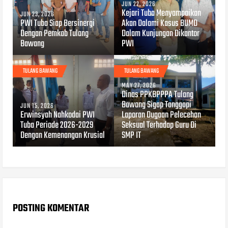
JUN 22, 2026
Kejari Tuba Menyampaikan
JUN 23, 2026
PWI Tuba Siap Bersinergi
Akan Dalami Kasus BUMD
Dengan Pemkab Tulang
Dalam Kunjungan Dikantor
Bawang
PWI
TULANG BAWANG
TULANG BAWANG
MAY 27, 2026
Dinas PPKBPPPA Tulang
Bawang Sigap Tanggapi
JUN 15, 2026
Erwinsyah Nahkodai PWI
Laporan Dugaan Pelecehan
Tuba Periode 2026-2029
Seksual Terhadap Guru Di
Dengan Kemenangan Krusial
SMP IT
POSTING KOMENTAR