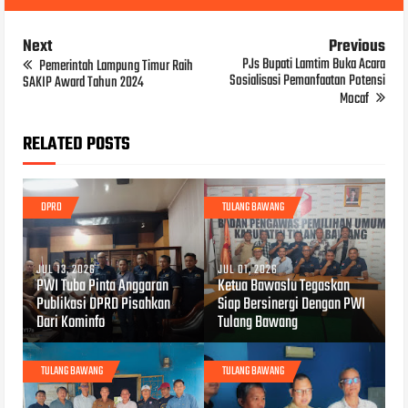
Next
Previous
PJs Bupati Lamtim Buka Acara
Pemerintah Lampung Timur Raih
Sosialisasi Pemanfaatan Potensi
SAKIP Award Tahun 2024
Mocaf
RELATED POSTS
DPRD
TULANG BAWANG
JUL 13, 2026
JUL 01, 2026
PWI Tuba Pinta Anggaran
Ketua Bawaslu Tegaskan
Publikasi DPRD Pisahkan
Siap Bersinergi Dengan PWI
Dari Kominfo
Tulang Bawang
TULANG BAWANG
TULANG BAWANG