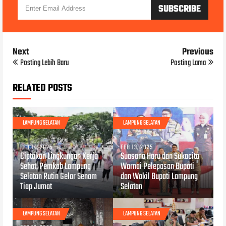
Next
Previous
Posting Lebih Baru
Posting Lama
RELATED POSTS
LAMPUNG SELATAN
LAMPUNG SELATAN
FEB 14, 2025
FEB 13, 2025
Ciptakan Lingkungan Kerja
Suasana Haru dan Sukacita
Sehat, Pemkab Lampung
Warnai Pelepasan Bupati
Selatan Rutin Gelar Senam
dan Wakil Bupati Lampung
Tiap Jumat
Selatan
LAMPUNG SELATAN
LAMPUNG SELATAN