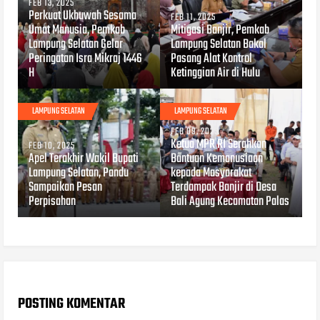
FEB 13, 2025
Perkuat Ukhuwah Sesama
FEB 11, 2025
Umat Manusia, Pemkab
Mitigasi Banjir, Pemkab
Lampung Selatan Gelar
Lampung Selatan Bakal
Peringatan Isra Mikraj 1446
Pasang Alat Kontrol
H
Ketinggian Air di Hulu
LAMPUNG SELATAN
LAMPUNG SELATAN
FEB 09, 2025
Ketua MPR RI Serahkan
FEB 10, 2025
Apel Terakhir Wakil Bupati
Bantuan Kemanusiaan
Lampung Selatan, Pandu
kepada Masyarakat
Sampaikan Pesan
Terdampak Banjir di Desa
Perpisahan
Bali Agung Kecamatan Palas
POSTING KOMENTAR