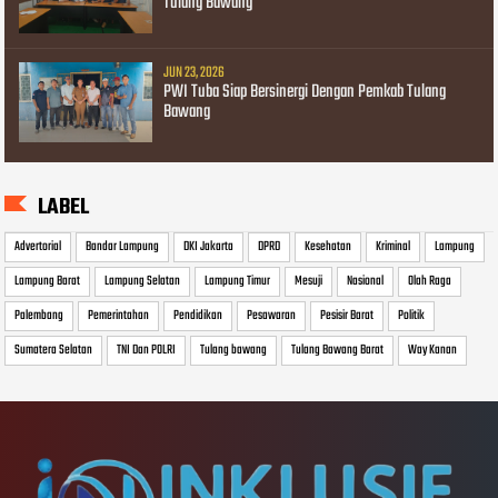
Tulang Bawang
JUN 23, 2026
PWI Tuba Siap Bersinergi Dengan Pemkab Tulang
Bawang
LABEL
Advertorial
Bandar Lampung
DKI Jakarta
DPRD
Kesehatan
Kriminal
Lampung
Lampung Barat
Lampung Selatan
Lampung Timur
Mesuji
Nasional
Olah Raga
Palembang
Pemerintahan
Pendidikan
Pesawaran
Pesisir Barat
Politik
Sumatera Selatan
TNI Dan POLRI
Tulang bawang
Tulang Bawang Barat
Way Kanan