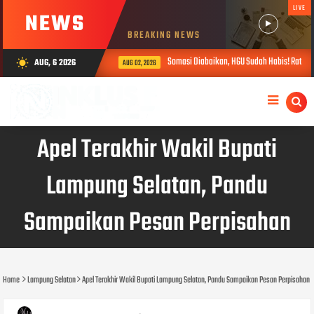
LIVE
NEWS
BREAKING NEWS
Somasi Diabaikan, HGU Sudah Habis! Ratusan War
AUG, 6 2026
wb_sunny
AUG 02, 2026
Apel Terakhir Wakil Bupati
Lampung Selatan, Pandu
Sampaikan Pesan Perpisahan
Home
Lampung Selatan
Apel Terakhir Wakil Bupati Lampung Selatan, Pandu Sampaikan Pesan Perpisahan