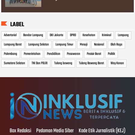
LABEL
Advertorial
Bandar Lampung
DKI Jakarta
DPRD
Kesehatan
Kriminal
Lampung
Lampung Barat
Lampung Selatan
Lampung Timur
Mesuji
Nasional
Olah Raga
Palembang
Pemerintahan
Pendidikan
Pesawaran
Pesisir Barat
Politik
Sumatera Selatan
TNI Dan POLRI
Tulang bawang
Tulang Bawang Barat
Way Kanan
Box Redaksi
Pedoman Media Siber
Kode Etik Jurnalistik (KEJ)