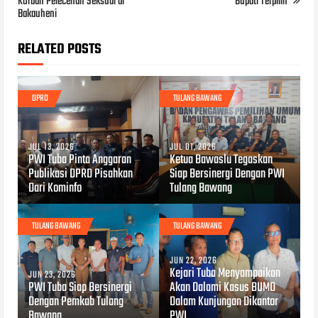
Korban Pelecehan Seksual di
Bupati Terpilih
Bakauheni
RELATED POSTS
DPRD
TULANG BAWANG
JUL 13, 2026
JUL 01, 2026
PWI Tuba Pinta Anggaran
Ketua Bawaslu Tegaskan
Publikasi DPRD Pisahkan
Siap Bersinergi Dengan PWI
Dari Kominfo
Tulang Bawang
TULANG BAWANG
TULANG BAWANG
JUN 22, 2026
Kejari Tuba Menyampaikan
JUN 23, 2026
PWI Tuba Siap Bersinergi
Akan Dalami Kasus BUMD
Dengan Pemkab Tulang
Dalam Kunjungan Dikantor
Bawang
PWI