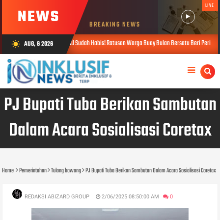
LIVE
NEWS
BREAKING NEWS
Diabaikan, HGU Sudah Habis! Ratusan Warga Buay Bulan Bersatu Beri Peringatan Terakhir Ke P
AUG, 6 2026
wb_sunny
PJ Bupati Tuba Berikan Sambutan
Dalam Acara Sosialisasi Coretax
Home
Pemerintahan
Tulang bawang
PJ Bupati Tuba Berikan Sambutan Dalam Acara Sosialisasi Coretax
REDAKSI ABIZARD GROUP
2/06/2025 08:50:00 AM
0