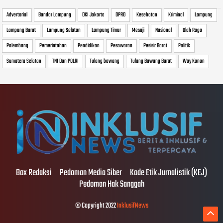
Advertorial
Bandar Lampung
DKI Jakarta
DPRD
Kesehatan
Kriminal
Lampung
Lampung Barat
Lampung Selatan
Lampung Timur
Mesuji
Nasional
Olah Raga
Palembang
Pemerintahan
Pendidikan
Pesawaran
Pesisir Barat
Politik
Sumatera Selatan
TNI Dan POLRI
Tulang bawang
Tulang Bawang Barat
Way Kanan
Box Redaksi
Pedoman Media Siber
Kode Etik Jurnalistik (KEJ)
Pedoman Hak Sanggah
© Copyright 2022
InklusifNews