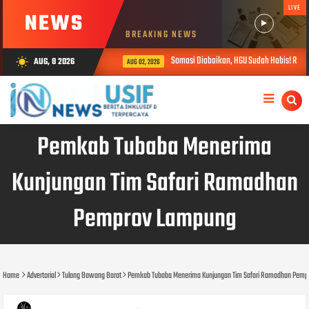
LIVE
NEWS
BREAKING NEWS
Somasi Diabaikan, HGU Sudah Habis! Ratusa
AUG, 8 2026
wb_sunny
AUG 02, 2026
Pemkab Tubaba Menerima
Kunjungan Tim Safari Ramadhan
Pemprov Lampung
Home
Advertorial
Tulang Bawang Barat
Pemkab Tubaba Menerima Kunjungan Tim Safari Ramadhan Pemp