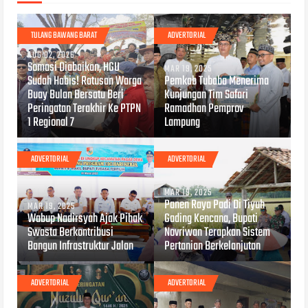
TULANG BAWANG BARAT
ADVERTORIAL
AUG 02, 2026
Somasi Diabaikan, HGU
MAR 19, 2025
Sudah Habis! Ratusan Warga
Pemkab Tubaba Menerima
Buay Bulan Bersatu Beri
Kunjungan Tim Safari
Peringatan Terakhir Ke PTPN
Ramadhan Pemprov
1 Regional 7
Lampung
ADVERTORIAL
ADVERTORIAL
MAR 19, 2025
Panen Raya Padi Di Tiyuh
MAR 19, 2025
Wabup Nadirsyah Ajak Pihak
Gading Kencana, Bupati
Swasta Berkontribusi
Novriwan Terapkan Sistem
Bangun Infrastruktur Jalan
Pertanian Berkelanjutan
ADVERTORIAL
ADVERTORIAL