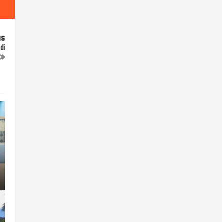
us
di