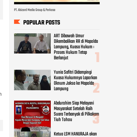
PT. Abizard Media Group & Perkasa
POPULAR POSTS
ART Dibawah Umur
Dikembalikan RR di Mapolda
Lampung, Kuasa Hukum :
Proses Hukum Tetap
Berlanjut
Yunia Safitri Didampingi
Kuasa Hukumnya Laporkan
Oknum Jaksa ke Mapolda
Lampung
n
Abdurohim Siap Melayani
Masyarakat Setelah Raih
Suara Terbanyak di Pilkakam
Tiuh Tohou
Ketua LSM HANURAJA akan