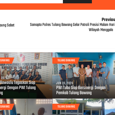
Previo
Samapta Polres Tulang Bawang Gelar Patroli Presisi Malam Hari 
mpung Sabet
Wilayah Menggala
G BAWANG
TULANG BAWANG
, 2026
 Bawaslu Tegaskan Siap
JUN 23, 2026
nergi Dengan PWI Tulang
PWI Tuba Siap Bersinergi Dengan
ng
Pemkab Tulang Bawang
G BAWANG
TULANG BAWANG