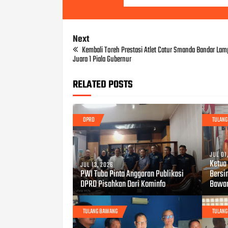
Next
Kembali Toreh Prestasi Atlet Catur Smanda Bandar La
Juara 1 Piala Gubernur
RELATED POSTS
DPRD
TULAN
JUL 01
Ketua
JUL 13, 2026
PWI Tuba Pinta Anggaran Publikasi
Bersi
DPRD Pisahkan Dari Kominfo
Bawa
TULANG BAWANG
TULAN