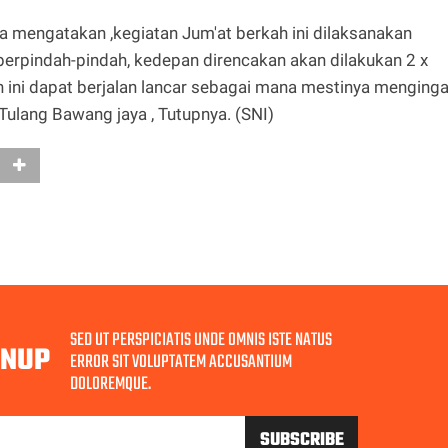
 mengatakan ,kegiatan Jum'at berkah ini dilaksanakan
berpindah-pindah, kedepan direncakan akan dilakukan 2 x
ini dapat berjalan lancar sebagai mana mestinya menginga
Tulang Bawang jaya , Tutupnya. (SNI)
SED UT PERSPICIATIS UNDE OMNIS ISTE NATUS
GNUP
ERROR SIT VOLUPTATEM ACCUSANTIUM
DOLOREMQUE.