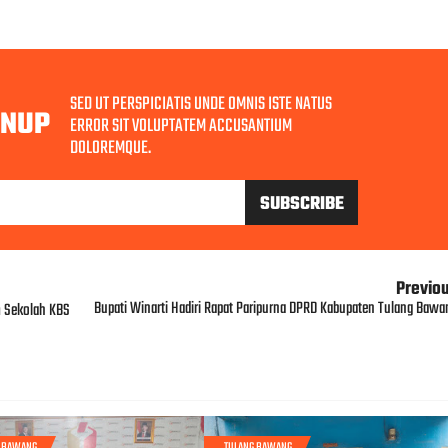
SED UT PERSPICIATIS UNDE OMNIS ISTE NATUS
GNUP
ERROR SIT VOLUPTATEM ACCUSANTIUM
DOLOREMQUE.
Previo
Bupati Winarti Hadiri Rapat Paripurna DPRD Kabupaten Tulang Bawa
m Sekolah KBS
G BAWANG
TULANG BAWANG