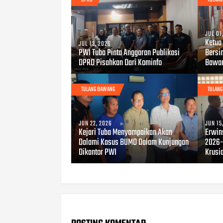
JUL 01
Ketua
JUL 13, 2026
PWI Tuba Pinta Anggaran Publikasi
Bersi
DPRD Pisahkan Dari Kominfo
Bawa
TULANG BAWANG
TULAN
JUN 22, 2026
JUN 15
Kejari Tuba Menyampaikan Akan
Erwin
Dalami Kasus BUMD Dalam Kunjungan
2026-
Dikantor PWI
Krusi