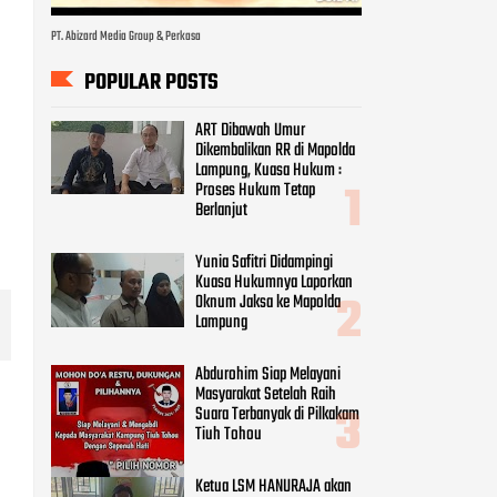
PT. Abizard Media Group & Perkasa
POPULAR POSTS
ART Dibawah Umur
Dikembalikan RR di Mapolda
Lampung, Kuasa Hukum :
Proses Hukum Tetap
Berlanjut
Yunia Safitri Didampingi
Kuasa Hukumnya Laporkan
Oknum Jaksa ke Mapolda
Lampung
Abdurohim Siap Melayani
Masyarakat Setelah Raih
Suara Terbanyak di Pilkakam
Tiuh Tohou
Ketua LSM HANURAJA akan