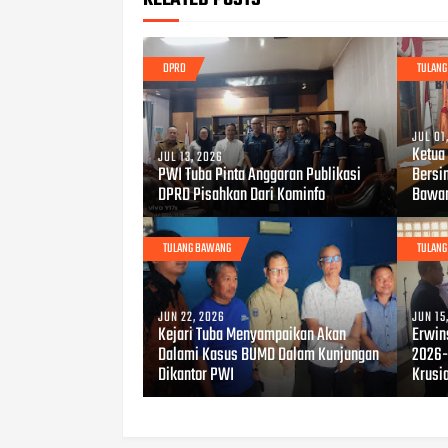
DPRD
TULAN
JUL 01
Ketua
JUL 13, 2026
PWI Tuba Pinta Anggaran Publikasi
Bersi
DPRD Pisahkan Dari Kominfo
Bawa
TULANG BAWANG
TULAN
JUN 22, 2026
JUN 15
Kejari Tuba Menyampaikan Akan
Erwin
Dalami Kasus BUMD Dalam Kunjungan
2026-
Dikantor PWI
Krusi