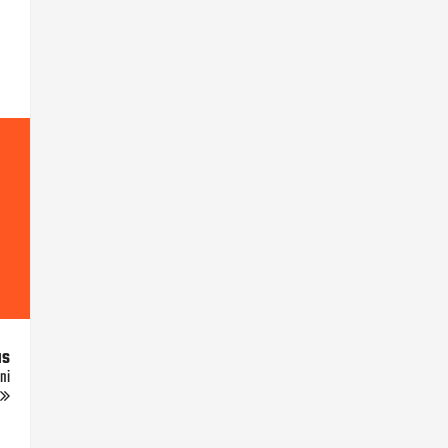
us
ni