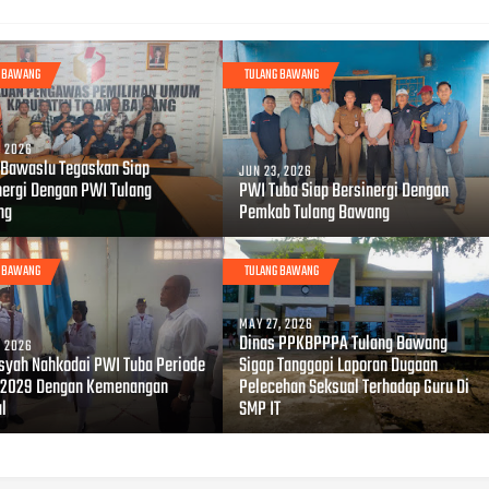
G BAWANG
TULANG BAWANG
, 2026
 Bawaslu Tegaskan Siap
JUN 23, 2026
nergi Dengan PWI Tulang
PWI Tuba Siap Bersinergi Dengan
ng
Pemkab Tulang Bawang
G BAWANG
TULANG BAWANG
MAY 27, 2026
Dinas PPKBPPPA Tulang Bawang
, 2026
syah Nahkodai PWI Tuba Periode
Sigap Tanggapi Laporan Dugaan
2029 Dengan Kemenangan
Pelecehan Seksual Terhadap Guru Di
al
SMP IT