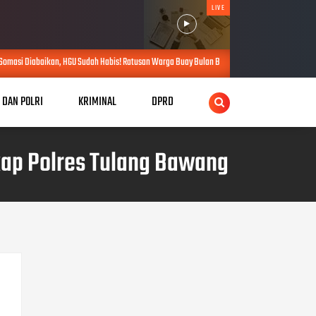
LIVE
Sudah Habis! Ratusan Warga Buay Bulan Bersatu Beri Peringatan Terakhir Ke PTPN 1 Regional 
I DAN POLRI
KRIMINAL
DPRD
kap Polres Tulang Bawang