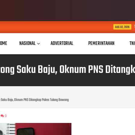
Somasi Diabaikan, HGU 
AUG 02, 2026
OME
NASIONAL
ADVERTORIAL
PEMERINTAHAN
TN
tong Saku Baju, Oknum PNS Ditang
g Saku Baju, Oknum PNS Ditangkap Polres Tulang Bawang
0