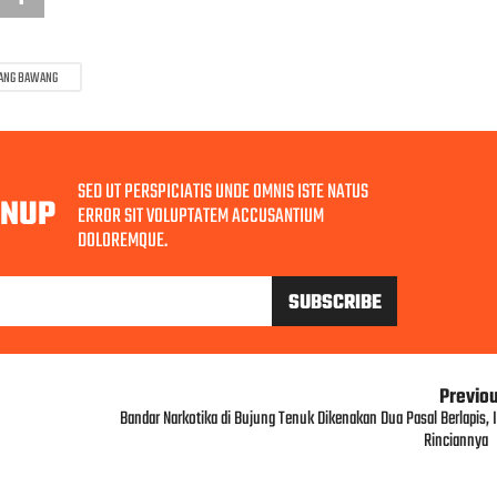
ANG BAWANG
SED UT PERSPICIATIS UNDE OMNIS ISTE NATUS
GNUP
ERROR SIT VOLUPTATEM ACCUSANTIUM
DOLOREMQUE.
Previo
Bandar Narkotika di Bujung Tenuk Dikenakan Dua Pasal Berlapis, I
Rinciannya