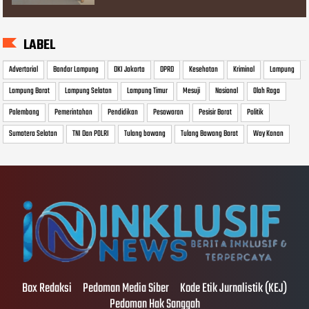
LABEL
Advertorial
Bandar Lampung
DKI Jakarta
DPRD
Kesehatan
Kriminal
Lampung
Lampung Barat
Lampung Selatan
Lampung Timur
Mesuji
Nasional
Olah Raga
Palembang
Pemerintahan
Pendidikan
Pesawaran
Pesisir Barat
Politik
Sumatera Selatan
TNI Dan POLRI
Tulang bawang
Tulang Bawang Barat
Way Kanan
Box Redaksi
Pedoman Media Siber
Kode Etik Jurnalistik (KEJ)
Pedoman Hak Sanggah