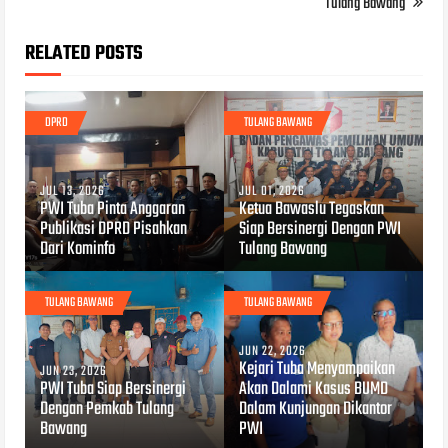
Tulang Bawang
RELATED POSTS
DPRD
TULANG BAWANG
JUL 13, 2026
JUL 01, 2026
PWI Tuba Pinta Anggaran
Ketua Bawaslu Tegaskan
Publikasi DPRD Pisahkan
Siap Bersinergi Dengan PWI
Dari Kominfo
Tulang Bawang
TULANG BAWANG
TULANG BAWANG
JUN 22, 2026
Kejari Tuba Menyampaikan
JUN 23, 2026
PWI Tuba Siap Bersinergi
Akan Dalami Kasus BUMD
Dengan Pemkab Tulang
Dalam Kunjungan Dikantor
Bawang
PWI