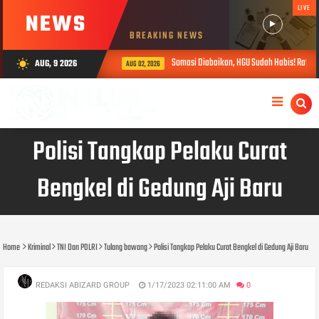
LIVE
NEWS
BREAKING NEWS
Somasi Diabaikan, HGU Sudah Habis! Ratusan W
AUG, 9 2026
wb_sunny
AUG 02, 2026
Polisi Tangkap Pelaku Curat
Bengkel di Gedung Aji Baru
Home
Kriminal
TNI Dan POLRI
Tulang bawang
Polisi Tangkap Pelaku Curat Bengkel di Gedung Aji Baru
REDAKSI ABIZARD GROUP
1/17/2023 02:11:00 AM
0