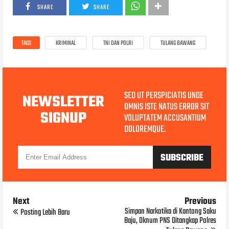
SHARE
SHARE
TAGS
KRIMINAL
TNI DAN POLRI
TULANG BAWANG
SED UT PERSPICIATIS UNDE
NEWSLETTER
OMNIS ISTE NATUS ERROR SIT
SIGNUP
VOLUPTATEM ACCUSANTIUM
DOLOREMQUE.
Next
Previous
Simpan Narkotika di Kantong Saku
Posting Lebih Baru
Baju, Oknum PNS Ditangkap Polres