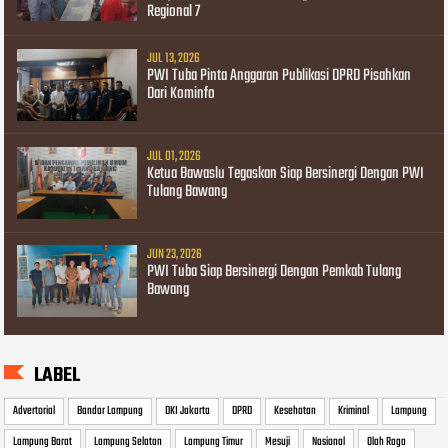
Regional 7
JUL 13, 2026
PWI Tuba Pinta Anggaran Publikasi DPRD Pisahkan
Dari Kominfo
JUL 01, 2026
Ketua Bawaslu Tegaskan Siap Bersinergi Dengan PWI
Tulang Bawang
JUN 23, 2026
PWI Tuba Siap Bersinergi Dengan Pemkab Tulang
Bawang
LABEL
Advertorial
Bandar Lampung
DKI Jakarta
DPRD
Kesehatan
Kriminal
Lampung
Lampung Barat
Lampung Selatan
Lampung Timur
Mesuji
Nasional
Olah Raga