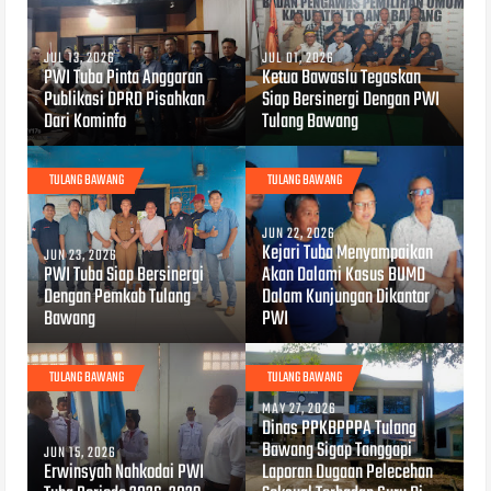
JUL 13, 2026
JUL 01, 2026
PWI Tuba Pinta Anggaran
Ketua Bawaslu Tegaskan
Publikasi DPRD Pisahkan
Siap Bersinergi Dengan PWI
Dari Kominfo
Tulang Bawang
TULANG BAWANG
TULANG BAWANG
JUN 22, 2026
Kejari Tuba Menyampaikan
JUN 23, 2026
PWI Tuba Siap Bersinergi
Akan Dalami Kasus BUMD
Dengan Pemkab Tulang
Dalam Kunjungan Dikantor
Bawang
PWI
TULANG BAWANG
TULANG BAWANG
MAY 27, 2026
Dinas PPKBPPPA Tulang
Bawang Sigap Tanggapi
JUN 15, 2026
Erwinsyah Nahkodai PWI
Laporan Dugaan Pelecehan