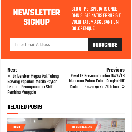
SED UT PERSPICIATIS UNDE
NEWSLETTER
OMNIS ISTE NATUS ERROR SIT
SIGNUP
VOLUPTATEM ACCUSANTIUM
DOLOREMQUE.
Next
Previous
Pekat IB Bersama Dandim 0426/TB
Universitas Megou Pak Tulang
Menanam Pohon Dalam Rangka HUT
Bawang Paparkan Mobile Payton
Learning Pemograman di SMK
Kodam II Sriwijaya Ke-78 Tahun
Pembina Menggala
RELATED POSTS
DPRD
TULANG BAWANG