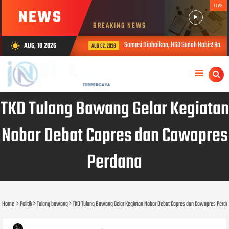
LIVE
NEWS
BREAKING NEWS
Somasi Diabaikan, HGU Sudah Habis! Ratusa
AUG, 10 2026
wb_sunny
AUG 02, 2026
TKD Tulang Bawang Gelar Kegiatan
Nobar Debat Capres dan Cawapres
Perdana
Home
Politik
Tulang bawang
TKD Tulang Bawang Gelar Kegiatan Nobar Debat Capres dan Cawapres Perd